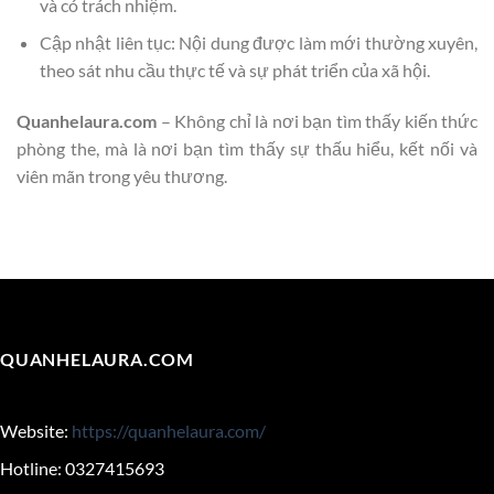
và có trách nhiệm.
Cập nhật liên tục: Nội dung được làm mới thường xuyên,
theo sát nhu cầu thực tế và sự phát triển của xã hội.
Quanhelaura.com
– Không chỉ là nơi bạn tìm thấy kiến thức
phòng the, mà là nơi bạn tìm thấy sự thấu hiểu, kết nối và
viên mãn trong yêu thương.
QUANHELAURA.COM
Website:
https://quanhelaura.com/
Hotline: 0327415693