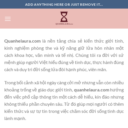
Bỏ
ADD ANYTHING HERE OR JUST REMOVE IT...
qua
nội
dung
Quanhelaura.com
là nền tảng chia sẻ kiến thức giới tính,
kinh nghiệm phòng the và kỹ năng giữ lửa hôn nhân một
cách khoa học, văn minh và tế nhị. Chúng tôi ra đời với sứ
mệnh giúp người Việt hiểu đúng về tình dục, thực hành đúng
cách và duy trì đời sống lứa đôi hạnh phúc, viên mãn.
Trong bối cảnh xã hội ngày càng cởi mở nhưng vẫn còn nhiều
khoảng trống về giáo dục giới tính,
quanhelaura.com
hướng
đến việc phổ cập thông tin một cách dễ hiểu, kín đáo nhưng
không thiếu phần chuyên sâu. Từ đó giúp mọi người có thêm
kiến thức và sự tự tin trong việc chăm sóc đời sống tình dục
lành mạnh.