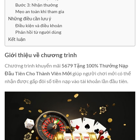
Bước 3: Nhận thưởng
Mẹo an toàn khi tham gia
Những điều cần lưu ý
Điều kiện và điều khoản
Phản hồi từ người dùng
Kết luận
Giới thiệu về chương trình
Chương trình khuyến mãi
5679 Tặng 100% Thưởng Nạp
Đầu Tiên Cho Thành Viên Mới
giúp người chơi mới có thể
nhận được gấp đôi số tiền nạp vào tài khoản lần đầu tiên.