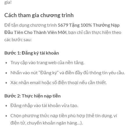
gia!
Cách tham gia chương trình
Để tận dụng chương trình
5679 Tặng 100% Thưởng Nạp
Đầu Tiên Cho Thành Viên Mới
, bạn chỉ cần thực hiện theo
các bước sau:
Bước 1: Đăng ký tài khoản
Truy cập vào trang web của nền tảng.
Nhấn vào nút “Đăng ký” và điền đầy đủ thông tin yêu cầu.
Xác nhận email hoặc số điện thoại nếu cần thiết.
Bước 2: Thực hiện nạp tiền
Đăng nhập vào tài khoản vừa tạo.
Chọn phương thức nạp tiền phù hợp (thẻ tín dụng, ví
điện tử, chuyển khoản ngân hàng…).