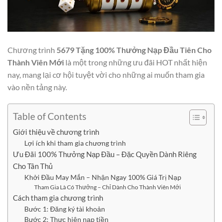
Chương trình
5679 Tặng 100% Thưởng Nạp Đầu Tiên Cho
Thành Viên Mới
là một trong những ưu đãi HOT nhất hiện
nay, mang lại cơ hội tuyệt vời cho những ai muốn tham gia
vào nền tảng này.
Table of Contents
Giới thiệu về chương trình
Lợi ích khi tham gia chương trình
Ưu Đãi 100% Thưởng Nạp Đầu – Đặc Quyền Dành Riêng
Cho Tân Thủ
Khởi Đầu May Mắn – Nhận Ngay 100% Giá Trị Nạp
Tham Gia Là Có Thưởng – Chỉ Dành Cho Thành Viên Mới
Cách tham gia chương trình
Bước 1: Đăng ký tài khoản
Bước 2: Thực hiện nạp tiền