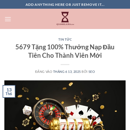
Bỏ
ADD ANYTHING HERE OR JUST REMOVE IT...
qua
nội
dung
TIN TỨC
5679 Tặng 100% Thưởng Nạp Đầu
Tiên Cho Thành Viên Mới
ĐĂNG VÀO
THÁNG 6 13, 2025
BỞI
SEO
13
Th6