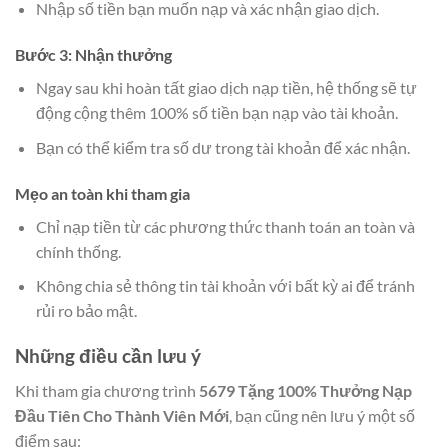
Nhập số tiền bạn muốn nạp và xác nhận giao dịch.
Bước 3: Nhận thưởng
Ngay sau khi hoàn tất giao dịch nạp tiền, hệ thống sẽ tự
động cộng thêm 100% số tiền bạn nạp vào tài khoản.
Bạn có thể kiểm tra số dư trong tài khoản để xác nhận.
Mẹo an toàn khi tham gia
Chỉ nạp tiền từ các phương thức thanh toán an toàn và
chính thống.
Không chia sẻ thông tin tài khoản với bất kỳ ai để tránh
rủi ro bảo mật.
Những điều cần lưu ý
Khi tham gia chương trình
5679 Tặng 100% Thưởng Nạp
Đầu Tiên Cho Thành Viên Mới
, bạn cũng nên lưu ý một số
điểm sau: