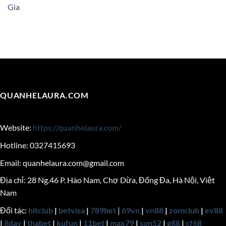
Gia
QUANHELAURA.COM
Website:
https://quanhelaura.com/
Hotline: 0327415693
Email:
quanhelaura.com@gmail.com
Địa chỉ: 28 Ng.46 P. Hào Nam, Chợ Dừa, Đống Đa, Hà Nội, Việt
Nam
Đối tác:
hitclub
|
betvisa
|
789bet
|
69vn
|
vn88
|
zomclub
|
ev88
|
8day
|
thabet
|
kufun
|
11bet
|
max79
|
sun52
|
g88
|
cf68