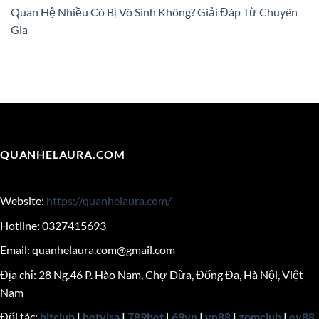
Quan Hệ Nhiều Có Bị Vô Sinh Không? Giải Đáp Từ Chuyên
Gia
QUANHELAURA.COM
Website:
https://quanhelaura.com/
Hotline: 0327415693
Email:
quanhelaura.com@gmail.com
Địa chỉ: 28 Ng.46 P. Hào Nam, Chợ Dừa, Đống Đa, Hà Nội, Việt
Nam
Đối tác:
hitclub
|
betvisa
|
789bet
|
69vn
|
vn88
|
zomclub
|
ev88