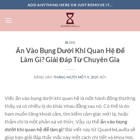
Bỏ
ADD ANYTHING HERE OR JUST REMOVE IT...
qua
nội
dung
BLOG
Ấn Vào Bụng Dưới Khi Quan Hệ Để
Làm Gì? Giải Đáp Từ Chuyên Gia
ĐĂNG VÀO
THÁNG MƯỜI MỘT 4, 2025
BỞI
Việc ấn vào bụng dưới khi quan hệ là một hành động thường
thấy, và có nhiều lý do khác nhau đằng sau nó. Có thể là do
ham muốn tăng khoái cảm, tìm kiếm cảm giác mới lạ, hoặc
thậm chí là một phản xạ vô thức. Vậy, cụ thể
ấn vào bụng
dưới khi quan hệ để làm gì
? Bài viết này từ QuanHeLauRa sẽ
giúp bạn giải đáp thắc mắc này một cách chi tiết và khoa học.