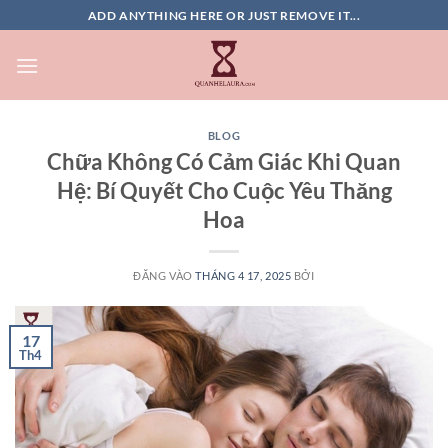
Bỏ
ADD ANYTHING HERE OR JUST REMOVE IT...
qua
nội
dung
BLOG
Chữa Không Có Cảm Giác Khi Quan
Hệ: Bí Quyết Cho Cuộc Yêu Thăng
Hoa
ĐĂNG VÀO
THÁNG 4 17, 2025
BỞI
17
Th4