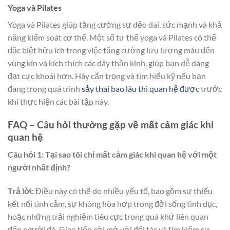
Yoga và Pilates
Yoga và Pilates giúp tăng cường sự dẻo dai, sức mạnh và khả
năng kiểm soát cơ thể. Một số tư thế yoga và Pilates có thể
đặc biệt hữu ích trong việc tăng cường lưu lượng máu đến
vùng kín và kích thích các dây thần kinh, giúp bạn dễ dàng
đạt cực khoái hơn. Hãy cẩn trọng và tìm hiểu kỹ nếu bạn
đang trong quá trình
sảy thai bao lâu thì quan hệ được
trước
khi thực hiện các bài tập này.
FAQ – Câu hỏi thường gặp về mất cảm giác khi
quan hệ
Câu hỏi 1: Tại sao tôi chỉ mất cảm giác khi quan hệ với một
người nhất định?
Trả lời:
Điều này có thể do nhiều yếu tố, bao gồm sự thiếu
kết nối tình cảm, sự không hòa hợp trong đời sống tình dục,
hoặc những trải nghiệm tiêu cực trong quá khứ liên quan
đến người đó. Giao tiếp cởi mở với đối tác và tìm kiếm sự