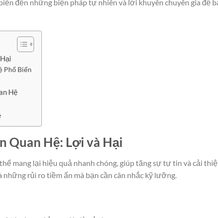
 biến đến những biện pháp tự nhiên và lời khuyên chuyên gia để 
 Hại
ệ Phổ Biến
uan Hệ
a
ệ
n Quan Hệ: Lợi và Hại
thể mang lại hiệu quả nhanh chóng, giúp tăng sự tự tin và cải thi
 là những rủi ro tiềm ẩn mà bạn cần cân nhắc kỹ lưỡng.