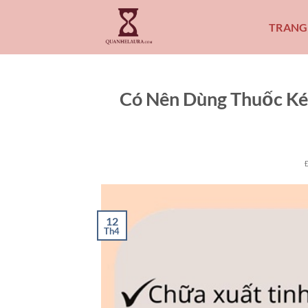
Bỏ
qua
TRANG
nội
dung
Có Nên Dùng Thuốc Ké
12
Th4