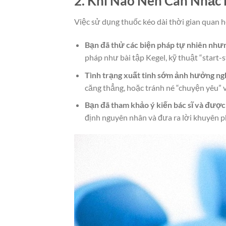
2. Khi Nào Nên Cân Nhắc
Việc sử dụng thuốc kéo dài thời gian quan h
Bạn đã thử các biện pháp tự nhiên như
pháp như bài tập Kegel, kỹ thuật “start-st
Tình trạng xuất tinh sớm ảnh hưởng ngh
căng thẳng, hoặc tránh né “chuyện yêu” vì
Bạn đã tham khảo ý kiến bác sĩ và được
định nguyên nhân và đưa ra lời khuyên 