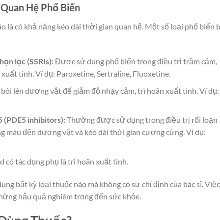
n Quan Hệ Phổ Biến
o là có khả năng kéo dài thời gian quan hệ. Một số loại phổ biến 
họn lọc (SSRIs):
Được sử dụng phổ biến trong điều trị trầm cảm,
uất tinh. Ví dụ: Paroxetine, Sertraline, Fluoxetine.
bôi lên dương vật để giảm độ nhạy cảm, trì hoãn xuất tinh. Ví dụ:
 (PDE5 inhibitors):
Thường được sử dụng trong điều trị rối loạn
 máu đến dương vật và kéo dài thời gian cương cứng. Ví dụ:
 có tác dụng phụ là trì hoãn xuất tinh.
ụng bất kỳ loại thuốc nào mà không có sự chỉ định của bác sĩ. Việ
những hậu quả nghiêm trọng đến sức khỏe.