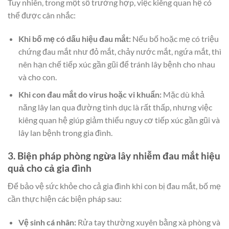
Tuy nhiên, trong một số trường hợp, việc kiêng quan hệ có
thể được cân nhắc:
Khi bố mẹ có dấu hiệu đau mắt:
Nếu bố hoặc mẹ có triệu
chứng đau mắt như đỏ mắt, chảy nước mắt, ngứa mắt, thì
nên hạn chế tiếp xúc gần gũi để tránh lây bệnh cho nhau
và cho con.
Khi con đau mắt do virus hoặc vi khuẩn:
Mặc dù khả
năng lây lan qua đường tình dục là rất thấp, nhưng việc
kiêng quan hệ giúp giảm thiểu nguy cơ tiếp xúc gần gũi và
lây lan bệnh trong gia đình.
3. Biện pháp phòng ngừa lây nhiễm đau mắt hiệu
quả cho cả gia đình
Để bảo vệ sức khỏe cho cả gia đình khi con bị đau mắt, bố mẹ
cần thực hiện các biện pháp sau:
Vệ sinh cá nhân:
Rửa tay thường xuyên bằng xà phòng và