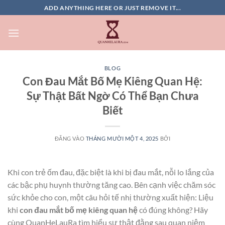
Bỏ
ADD ANYTHING HERE OR JUST REMOVE IT...
qua
nội
dung
BLOG
Con Đau Mắt Bố Mẹ Kiêng Quan Hệ:
Sự Thật Bất Ngờ Có Thể Bạn Chưa
Biết
ĐĂNG VÀO
THÁNG MƯỜI MỘT 4, 2025
BỞI
Khi con trẻ ốm đau, đặc biệt là khi bị đau mắt, nỗi lo lắng của
các bậc phụ huynh thường tăng cao. Bên cạnh việc chăm sóc
sức khỏe cho con, một câu hỏi tế nhị thường xuất hiện: Liệu
khi
con đau mắt bố mẹ kiêng quan hệ
có đúng không? Hãy
cùng QuanHeLauRa tìm hiểu sự thật đằng sau quan niệm