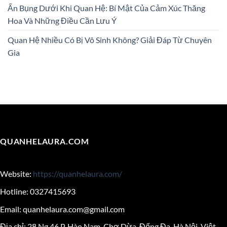
Ấn Bụng Dưới Khi Quan Hệ: Bí Mật Của Cảm Xúc Thăng
Hoa Và Những Điều Cần Lưu Ý
Quan Hệ Nhiều Có Bị Vô Sinh Không? Giải Đáp Từ Chuyên
Gia
QUANHELAURA.COM
Website:
https://quanhelaura.com/
Hotline: 0327415693
Email:
quanhelaura.com@gmail.com
Địa chỉ: 28 Ng.46 P. Hào Nam, Chợ Dừa, Đống Đa, Hà Nội, Việt