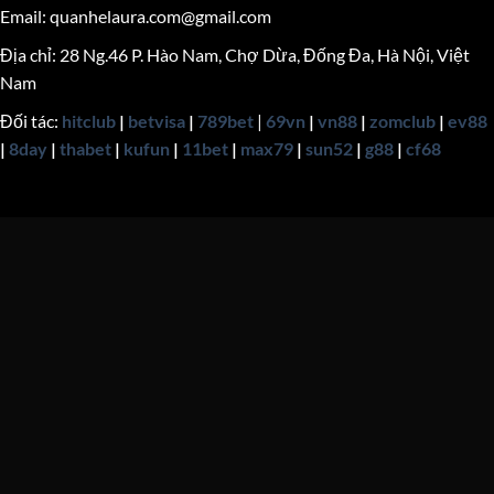
Email:
quanhelaura.com@gmail.com
Địa chỉ: 28 Ng.46 P. Hào Nam, Chợ Dừa, Đống Đa, Hà Nội, Việt
Nam
Đối tác:
hitclub
|
betvisa
|
789bet
|
69vn
|
vn88
|
zomclub
|
ev88
|
8day
|
thabet
|
kufun
|
11bet
|
max79
|
sun52
|
g88
|
cf68