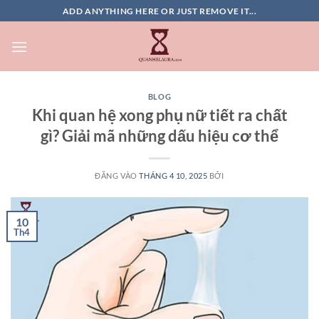
Bỏ
ADD ANYTHING HERE OR JUST REMOVE IT...
qua
nội
dung
BLOG
Khi quan hệ xong phụ nữ tiết ra chất
gì? Giải mã những dấu hiệu cơ thể
ĐĂNG VÀO
THÁNG 4 10, 2025
BỞI
10
Th4