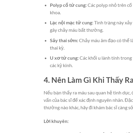
Polyp cổ tử cung:
Các polyp nhỏ trên cổ 
khoa.
Lạc nội mạc tử cung:
Tình trạng này xảy 
gây chảy máu bất thường.
Sảy thai sớm:
Chảy máu âm đạo có thể là 
thai kỳ.
U xơ tử cung:
Các khối u lành tính trong
các kỳ kinh.
4. Nên Làm Gì Khi Thấy 
Nếu bạn thấy ra máu sau quan hệ tình dục, đ
vấn của bác sĩ để xác định nguyên nhân. Đặc
thường nào khác, hãy đi khám bác sĩ càng sớ
Lời khuyên: