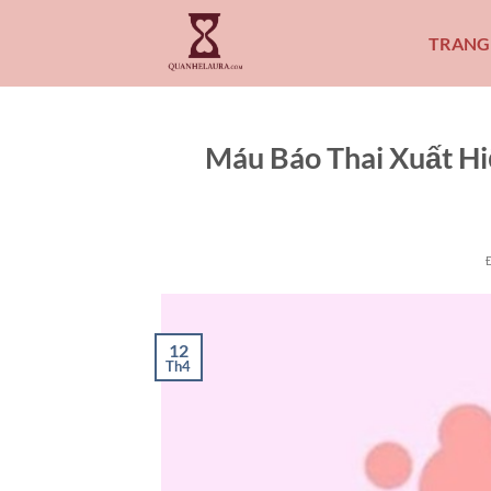
Bỏ
qua
TRANG
nội
dung
Máu Báo Thai Xuất H
12
Th4