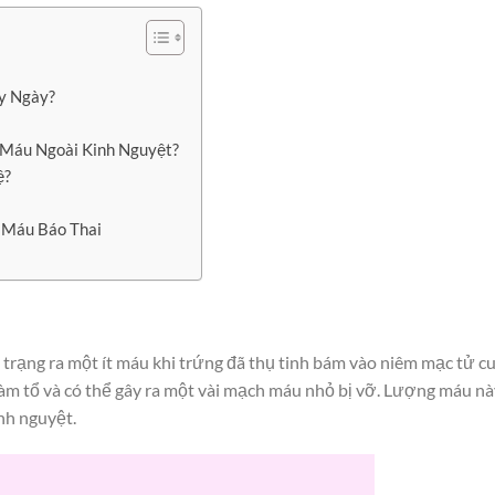
y Ngày?
 Máu Ngoài Kinh Nguyệt?
ệ?
 Máu Báo Thai
h trạng ra một ít máu khi trứng đã thụ tinh bám vào niêm mạc tử c
 làm tổ và có thể gây ra một vài mạch máu nhỏ bị vỡ. Lượng máu n
nh nguyệt.