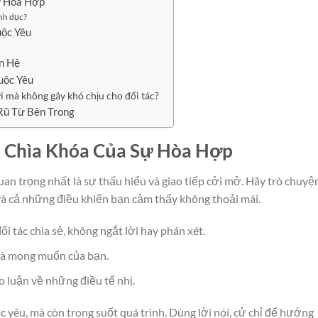
Sự Hòa Hợp
ình dục?
uộc Yêu
n Hệ
uộc Yêu
 mà không gây khó chịu cho đối tác?
 Rũ Từ Bên Trong
p: Chìa Khóa Của Sự Hòa Hợp
an trọng nhất là sự thấu hiểu và giao tiếp cởi mở. Hãy trò chuyệ
và cả những điều khiến bạn cảm thấy không thoải mái.
i tác chia sẻ, không ngắt lời hay phán xét.
và mong muốn của bạn.
 luận về những điều tế nhị.
c yêu, mà còn trong suốt quá trình. Dùng lời nói, cử chỉ để hướng