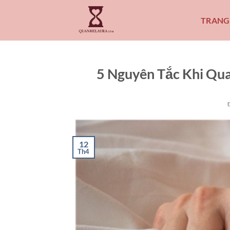
Bỏ
qua
TRANG
nội
dung
5 Nguyên Tắc Khi Qu
12
Th4