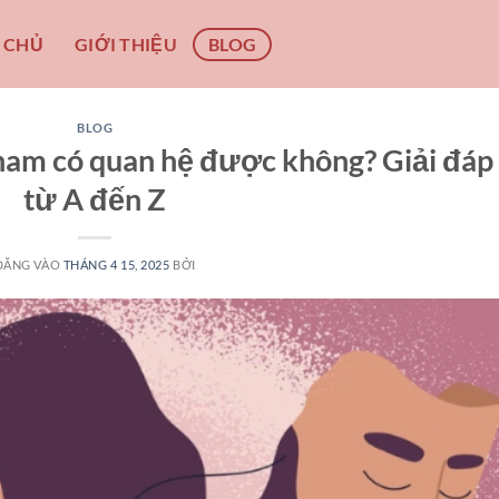
 CHỦ
GIỚI THIỆU
BLOG
BLOG
nam có quan hệ được không? Giải đáp
từ A đến Z
ĐĂNG VÀO
THÁNG 4 15, 2025
BỞI