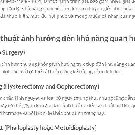
ale-to-Male – FtM) là một hành trình dài, bao gồm nhiều giai 
háp tâm lý. Khả năng quan hệ tình dục sau chuyển giới phụ thuộc
đã thực hiện, mức độ hồi phục và mong muốn cá nhân của ng
 thuật ảnh hưởng đến khả năng quan h
p Surgery)
m tính hơn thường không ảnh hưởng trực tiếp đến khả năng qua
ề hình thể mới có thể cải thiện đáng kể trải nghiệm tình dục.
ứng (Hysterectomy and Oophorectomy)
ăn chặn kinh nguyệt và loại bỏ nguy cơ ung thư, nhưng cũng dẫn
 này có thể gây ra khô âm đạo, ảnh hưởng đến sự thoải mái khi 
ị hormone và bôi trơn để khắc phục tình trạng này.
t (Phalloplasty hoặc Metoidioplasty)