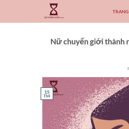
Bỏ
qua
TRANG
nội
dung
Nữ chuyển giới thành 
15
Th4