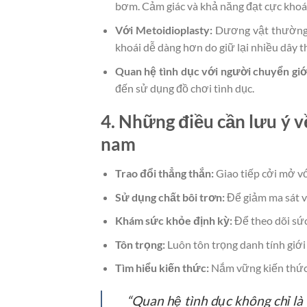
bơm. Cảm giác và khả năng đạt cực khoái
Với Metoidioplasty:
Dương vật thường n
khoái dễ dàng hơn do giữ lại nhiều dây t
Quan hệ tình dục với người chuyển giớ
đến sử dụng đồ chơi tình dục.
4. Những điều cần lưu ý v
nam
Trao đổi thẳng thắn:
Giao tiếp cởi mở vớ
Sử dụng chất bôi trơn:
Để giảm ma sát và
Khám sức khỏe định kỳ:
Để theo dõi sứ
Tôn trọng:
Luôn tôn trọng danh tính giới 
Tìm hiểu kiến thức:
Nắm vững kiến thức v
“Quan hệ tình dục không chỉ là 