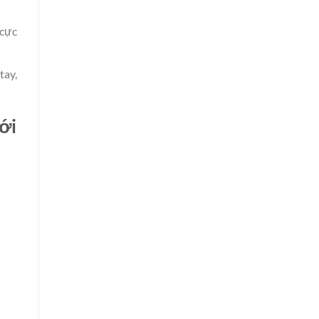
 cực
tay,
ới