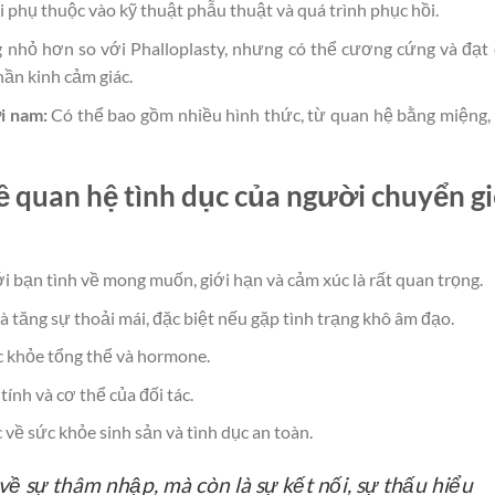
 phụ thuộc vào kỹ thuật phẫu thuật và quá trình phục hồi.
hỏ hơn so với Phalloplasty, nhưng có thể cương cứng và đạt
hần kinh cảm giác.
i nam:
Có thể bao gồm nhiều hình thức, từ quan hệ bằng miệng, 
ề quan hệ tình dục của người chuyển gi
i bạn tình về mong muốn, giới hạn và cảm xúc là rất quan trọng.
 tăng sự thoải mái, đặc biệt nếu gặp tình trạng khô âm đạo.
c khỏe tổng thể và hormone.
tính và cơ thể của đối tác.
ề sức khỏe sinh sản và tình dục an toàn.
về sự thâm nhập, mà còn là sự kết nối, sự thấu hiểu