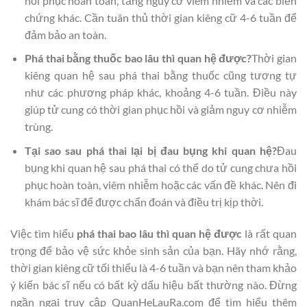
hồi phục hoàn toàn, tăng nguy cơ viêm nhiễm và các biến
chứng khác. Cần tuân thủ thời gian kiêng cữ 4-6 tuần để
đảm bảo an toàn.
Phá thai bằng thuốc bao lâu thì quan hệ được?
Thời gian
kiêng quan hệ sau phá thai bằng thuốc cũng tương tự
như các phương pháp khác, khoảng 4-6 tuần. Điều này
giúp tử cung có thời gian phục hồi và giảm nguy cơ nhiễm
trùng.
Tại sao sau phá thai lại bị đau bụng khi quan hệ?
Đau
bụng khi quan hệ sau phá thai có thể do tử cung chưa hồi
phục hoàn toàn, viêm nhiễm hoặc các vấn đề khác. Nên đi
khám bác sĩ để được chẩn đoán và điều trị kịp thời.
Việc tìm hiểu
phá thai bao lâu thì quan hệ được
là rất quan
trọng để bảo vệ sức khỏe sinh sản của bạn. Hãy nhớ rằng,
thời gian kiêng cữ tối thiểu là 4-6 tuần và bạn nên tham khảo
ý kiến bác sĩ nếu có bất kỳ dấu hiệu bất thường nào. Đừng
ngần ngại truy cập QuanHeLauRa.com để tìm hiểu thêm