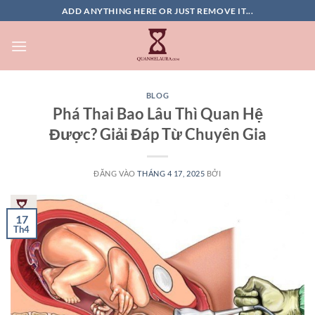
Bỏ
ADD ANYTHING HERE OR JUST REMOVE IT...
qua
nội
dung
BLOG
Phá Thai Bao Lâu Thì Quan Hệ
Được? Giải Đáp Từ Chuyên Gia
ĐĂNG VÀO
THÁNG 4 17, 2025
BỞI
17
Th4