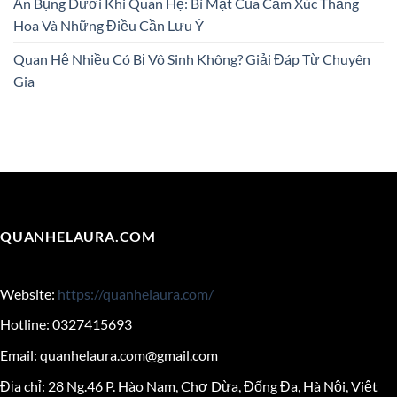
Ấn Bụng Dưới Khi Quan Hệ: Bí Mật Của Cảm Xúc Thăng
Hoa Và Những Điều Cần Lưu Ý
Quan Hệ Nhiều Có Bị Vô Sinh Không? Giải Đáp Từ Chuyên
Gia
QUANHELAURA.COM
Website:
https://quanhelaura.com/
Hotline: 0327415693
Email:
quanhelaura.com@gmail.com
Địa chỉ: 28 Ng.46 P. Hào Nam, Chợ Dừa, Đống Đa, Hà Nội, Việt