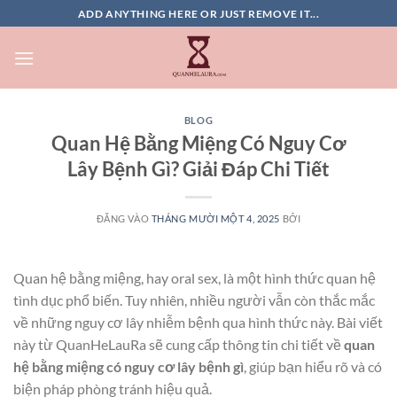
Bỏ
ADD ANYTHING HERE OR JUST REMOVE IT...
qua
nội
dung
BLOG
Quan Hệ Bằng Miệng Có Nguy Cơ
Lây Bệnh Gì? Giải Đáp Chi Tiết
ĐĂNG VÀO
THÁNG MƯỜI MỘT 4, 2025
BỞI
Quan hệ bằng miệng, hay oral sex, là một hình thức quan hệ
tình dục phổ biến. Tuy nhiên, nhiều người vẫn còn thắc mắc
về những nguy cơ lây nhiễm bệnh qua hình thức này. Bài viết
này từ QuanHeLauRa sẽ cung cấp thông tin chi tiết về
quan
hệ bằng miệng có nguy cơ lây bệnh gì
, giúp bạn hiểu rõ và có
biện pháp phòng tránh hiệu quả.