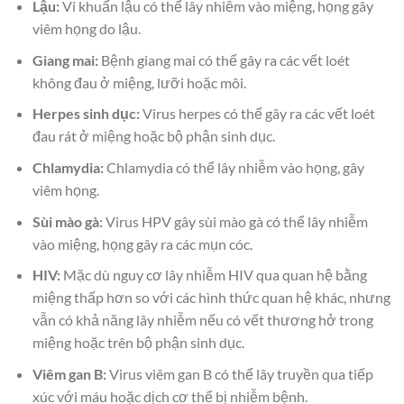
Lậu:
Vi khuẩn lậu có thể lây nhiễm vào miệng, họng gây
viêm họng do lậu.
Giang mai:
Bệnh giang mai có thể gây ra các vết loét
không đau ở miệng, lưỡi hoặc môi.
Herpes sinh dục:
Virus herpes có thể gây ra các vết loét
đau rát ở miệng hoặc bộ phận sinh dục.
Chlamydia:
Chlamydia có thể lây nhiễm vào họng, gây
viêm họng.
Sùi mào gà:
Virus HPV gây sùi mào gà có thể lây nhiễm
vào miệng, họng gây ra các mụn cóc.
HIV:
Mặc dù nguy cơ lây nhiễm HIV qua quan hệ bằng
miệng thấp hơn so với các hình thức quan hệ khác, nhưng
vẫn có khả năng lây nhiễm nếu có vết thương hở trong
miệng hoặc trên bộ phận sinh dục.
Viêm gan B:
Virus viêm gan B có thể lây truyền qua tiếp
xúc với máu hoặc dịch cơ thể bị nhiễm bệnh.