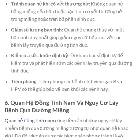
Tránh quan hệ khi có vết thương hở:
Không quan hệ
bằng miệng nếu bạn hoặc bạn tình có vết thương hở
trong miệng hoặc trên bộ phận sinh dục.
Giảm số lượng bạn tình:
Quan hệ chung thủy với một
bạn tình duy nhất giúp giảm nguy cơ tiếp xúc với các
bệnh lây truyền qua đường tình dục.
Kiểm tra sức khỏe định kỳ:
Đi khám bác sĩ định kỳ để
kiểm tra và phát hiện sớm các bệnh lây truyền qua đường
tình dục.
Tiêm phòng:
Tiêm phòng các bệnh như viêm gan B và
HPV có thể giúp bảo vệ bạn khỏi các bệnh này.
6. Quan Hệ Đồng Tính Nam Và Nguy Cơ Lây
Bệnh Qua Đường Miệng
Quan hệ đồng tính nam
cũng tiềm ẩn những nguy cơ lây
nhiễm bệnh qua đường miệng tương tự như quan hệ khác
giới. Do đó, việc áp dụng các biện pháp phòng tránh là vô