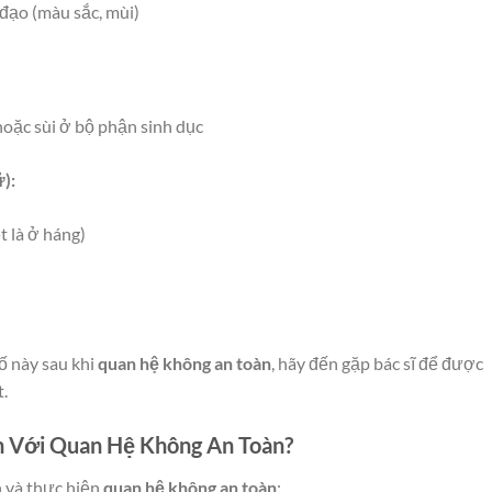
đạo (màu sắc, mùi)
hoặc sùi ở bộ phận sinh dục
):
t là ở háng)
ố này sau khi
quan hệ không an toàn
, hãy đến gặp bác sĩ để được
.
n Với Quan Hệ Không An Toàn?
n và thực hiện
quan hệ không an toàn
: