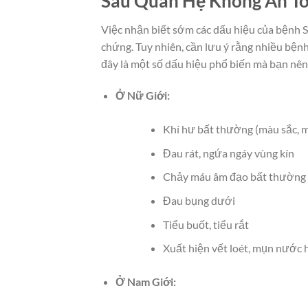
Sau Quan Hệ Không An T
Việc nhận biết sớm các dấu hiệu của bệnh ST
chứng. Tuy nhiên, cần lưu ý rằng nhiều bệnh
đây là một số dấu hiệu phổ biến mà bạn nên
Ở Nữ Giới:
Khí hư bất thường (màu sắc, m
Đau rát, ngứa ngáy vùng kín
Chảy máu âm đạo bất thường (
Đau bụng dưới
Tiểu buốt, tiểu rắt
Xuất hiện vết loét, mụn nước h
Ở Nam Giới: