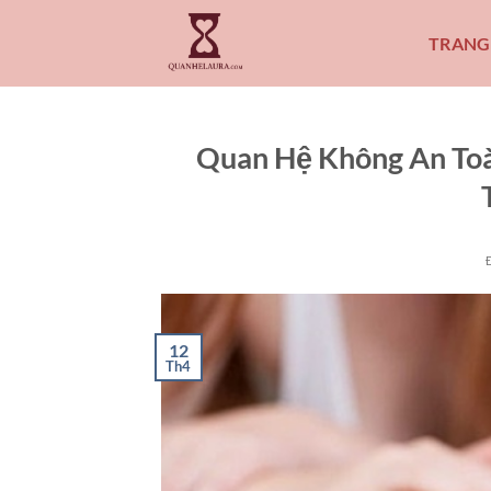
Bỏ
qua
TRANG
nội
dung
Quan Hệ Không An Toà
12
Th4