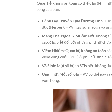
Quan hệ không an toàn
có thể dẫn đến nhữn
sống của bạn:
Bệnh Lây Truyền Qua Đường Tình Dục (
dục (Herpes), HPV (gây sùi mào gà và ung
Mang Thai Ngoài Ý Muốn:
Nếu không sử 
cao, đặc biệt đối với những phụ nữ chưa 
Viêm Nhiễm:
Quan hệ không an toàn
có 
viêm vùng chậu (PID) ở phụ nữ, ảnh hưở
Vô Sinh:
Một số bệnh STIs nếu không được
Ung Thư:
Một số loại HPV có thể gây ra
vòm họng.