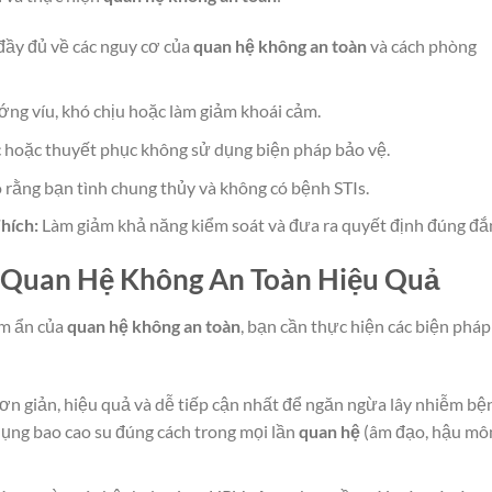
ầy đủ về các nguy cơ của
quan hệ không an toàn
và cách phòng
g víu, khó chịu hoặc làm giảm khoái cảm.
c hoặc thuyết phục không sử dụng biện pháp bảo vệ.
rằng bạn tình chung thủy và không có bệnh STIs.
hích:
Làm giảm khả năng kiểm soát và đưa ra quyết định đúng đắ
h Quan Hệ Không An Toàn Hiệu Quả
ềm ẩn của
quan hệ không an toàn
, bạn cần thực hiện các biện pháp
ơn giản, hiệu quả và dễ tiếp cận nhất để ngăn ngừa lây nhiễm bệ
dụng bao cao su đúng cách trong mọi lần
quan hệ
(âm đạo, hậu mô