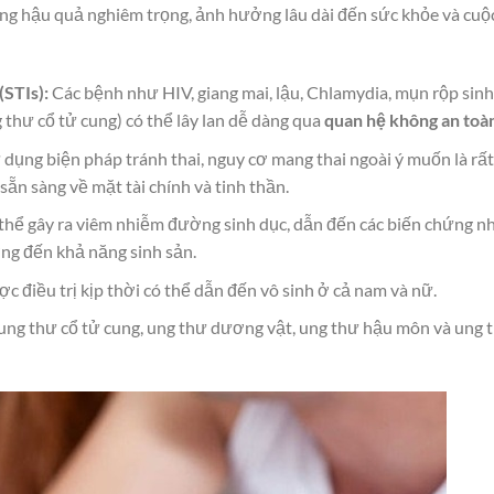
g hậu quả nghiêm trọng, ảnh hưởng lâu dài đến sức khỏe và cuộ
STIs):
Các bệnh như HIV, giang mai, lậu, Chlamydia, mụn rộp sinh
 thư cổ tử cung) có thể lây lan dễ dàng qua
quan hệ không an toà
dụng biện pháp tránh thai, nguy cơ mang thai ngoài ý muốn là rất
sẵn sàng về mặt tài chính và tinh thần.
thể gây ra viêm nhiễm đường sinh dục, dẫn đến các biến chứng n
ng đến khả năng sinh sản.
 điều trị kịp thời có thể dẫn đến vô sinh ở cả nam và nữ.
 ung thư cổ tử cung, ung thư dương vật, ung thư hậu môn và ung 