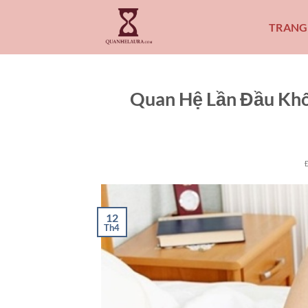
Bỏ
qua
TRANG
nội
dung
Quan Hệ Lần Đầu Khô
12
Th4