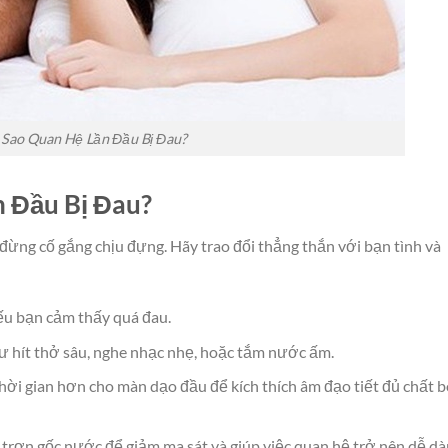
 Sao Quan Hệ Lần Đầu Bị Đau?
n Đầu Bị Đau?
đừng cố gắng chịu đựng. Hãy trao đổi thẳng thắn với bạn tình và
ếu bạn cảm thấy quá đau.
ư hít thở sâu, nghe nhạc nhẹ, hoặc tắm nước ấm.
ời gian hơn cho màn dạo đầu để kích thích âm đạo tiết đủ chất b
 trơn gốc nước để giảm ma sát và giúp việc quan hệ trở nên dễ d