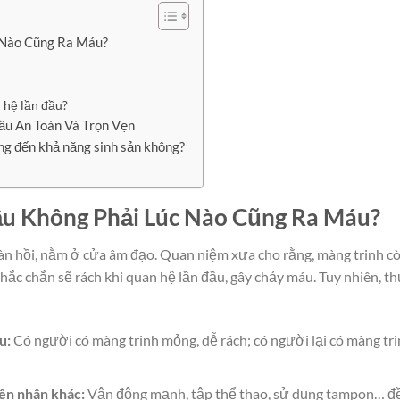
c Nào Cũng Ra Máu?
 hệ lần đầu?
ầu An Toàn Và Trọn Vẹn
ng đến khả năng sinh sản không?
ầu Không Phải Lúc Nào Cũng Ra Máu?
àn hồi, nằm ở cửa âm đạo. Quan niệm xưa cho rằng, màng trinh c
chắc chắn sẽ rách khi quan hệ lần đầu, gây chảy máu. Tuy nhiên, t
u:
Có người có màng trinh mỏng, dễ rách; có người lại có màng tr
yên nhân khác:
Vận động mạnh, tập thể thao, sử dụng tampon… đ