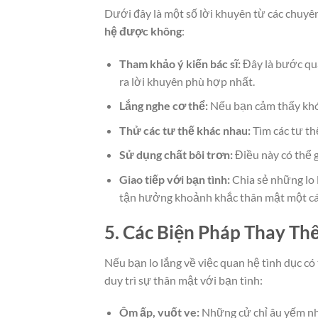
Dưới đây là một số lời khuyên từ các chuy
hệ được không
:
Tham khảo ý kiến bác sĩ:
Đây là bước qua
ra lời khuyên phù hợp nhất.
Lắng nghe cơ thể:
Nếu bạn cảm thấy khó 
Thử các tư thế khác nhau:
Tìm các tư th
Sử dụng chất bôi trơn:
Điều này có thể g
Giao tiếp với bạn tình:
Chia sẻ những lo 
tận hưởng khoảnh khắc thân mật một các
5. Các Biện Pháp Thay Th
Nếu bạn lo lắng về việc quan hệ tình dục có
duy trì sự thân mật với bạn tình:
Ôm ấp, vuốt ve:
Những cử chỉ âu yếm nhẹ