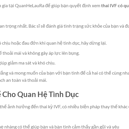
ên gia tại QuanHeLauRa để giúp bạn quyết định xem
thai IVF có q
n trọng nhất. Bác sĩ sẽ đánh giá tình trạng sức khỏe của bạn và đ
chịu hoặc đau đớn khi quan hệ tình dục, hãy dừng lại.
ế thoải mái và không gây áp lực lên bụng.
iúp giảm ma sát và khó chịu.
lắng và mong muốn của bạn với bạn tình để cả hai có thể cùng nh
h an toàn và thoải mái.
ế Cho Quan Hệ Tình Dục
 thể ảnh hưởng đến thai kỳ IVF, có nhiều biện pháp thay thế khác
 nhàng có thể giúp bạn và bạn tình cảm thấy gần gũi và yêu