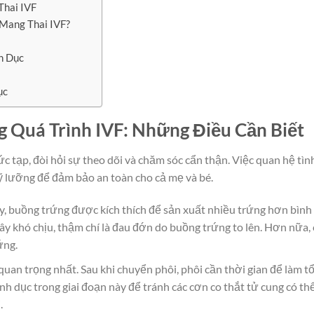
Thai IVF
 Mang Thai IVF?
a
h Dục
ục
g Quá Trình IVF: Những Điều Cần Biết
 tạp, đòi hỏi sự theo dõi và chăm sóc cẩn thận. Việc quan hệ tìn
ỹ lưỡng để đảm bảo an toàn cho cả mẹ và bé.
y, buồng trứng được kích thích để sản xuất nhiều trứng hơn bình
y khó chịu, thậm chí là đau đớn do buồng trứng to lên. Hơn nữa, 
ứng.
quan trọng nhất. Sau khi chuyển phôi, phôi cần thời gian để làm tổ
nh dục trong giai đoạn này để tránh các cơn co thắt tử cung có th
.