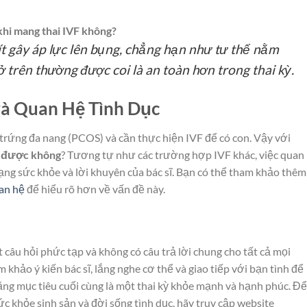
khi mang thai IVF không?
ít gây áp lực lên bụng, chẳng hạn như tư thế nằm
 trên thường được coi là an toàn hơn trong thai kỳ.
và Quan Hệ Tình Dục
trứng đa nang (PCOS) và cần thực hiện IVF để có con. Vậy với
ệ được không
? Tương tự như các trường hợp IVF khác, việc quan
ạng sức khỏe và lời khuyên của bác sĩ. Bạn có thể tham khảo thêm
an hệ
để hiểu rõ hơn về vấn đề này.
 câu hỏi phức tạp và không có câu trả lời chung cho tất cả mọi
khảo ý kiến bác sĩ, lắng nghe cơ thể và giao tiếp với bạn tình để
ng mục tiêu cuối cùng là một thai kỳ khỏe mạnh và hạnh phúc. Để
ức khỏe sinh sản và đời sống tình dục, hãy truy cập website