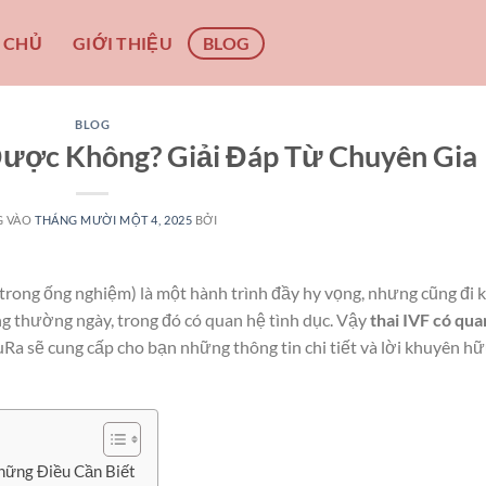
 CHỦ
GIỚI THIỆU
BLOG
BLOG
Được Không? Giải Đáp Từ Chuyên Gia
G VÀO
THÁNG MƯỜI MỘT 4, 2025
BỞI
trong ống nghiệm) là một hành trình đầy hy vọng, nhưng cũng đi 
ộng thường ngày, trong đó có quan hệ tình dục. Vậy
thai IVF có qua
Ra sẽ cung cấp cho bạn những thông tin chi tiết và lời khuyên h
Những Điều Cần Biết