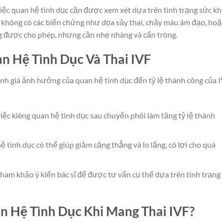
việc quan hệ tình dục cần được xem xét dựa trên tình trạng sức k
u không có các biến chứng như dọa sảy thai, chảy máu âm đạo, hoặ
ng được cho phép, nhưng cần nhẹ nhàng và cẩn trọng.
n Hệ Tình Dục Và Thai IVF
h giá ảnh hưởng của quan hệ tình dục đến tỷ lệ thành công của I
iệc kiêng quan hệ tình dục sau chuyển phôi làm tăng tỷ lệ thành
 tình dục có thể giúp giảm căng thẳng và lo lắng, có lợi cho quá
tham khảo ý kiến bác sĩ để được tư vấn cụ thể dựa trên tình trạng
n Hệ Tình Dục Khi Mang Thai IVF?