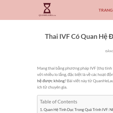
Bỏ
qua
TRANG
nội
dung
Thai IVF Có Quan Hệ 
ĐĂN
Mang thai bằng phương pháp IVF (thụ tinh 
với nhiều lo lắng, đặc biệt là về các hoạt đ
hệ được không
? Bài viết này từ QuanHeLau
ích từ chuyên gia.
Table of Contents
1. Quan Hệ Tình Dục Trong Quá Trình IVF: 