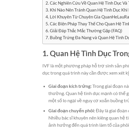
2. Các Nghiên Cứu Về Quan Hệ Tình Dục Và 
3. Khi Nào Nên Tránh Quan Hệ Tình Dục Khi
4. Lời Khuyên Từ Chuyên Gia QuanHeLauR
5. Các Biện Pháp Thay Thế Cho Quan Hệ Tìn
6. Giải Đáp Thắc Mắc Thường Gặp (FAQ)
7. Buồng Trứng Đa Nang và Quan Hệ Tình D
1. Quan Hệ Tình Dục Tron
IVF là một phương pháp hỗ trợ sinh sản phức
dục trong quá trình này cần được xem xét k
Giai đoạn kích trứng:
Trong giai đoạn nà
thường. Quan hệ tình dục mạnh có thể gâ
một số lo ngại về nguy cơ xoắn buồng tr
Giai đoạn chuyển phôi:
Đây là giai đoạn 
Nhiều bác sĩ khuyên nên kiêng quan hệ tì
ảnh hưởng đến quá trình làm tổ của phôi