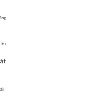
hông
 lên
át
 đời