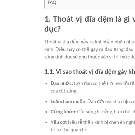
FAQ
1. Thoát vị đĩa đệm là g
dục?
Thoát vị đĩa đệm xảy ra khi phần nhân nhầy
kinh. Điều này có thể gây ra đau lưng, đa
sống tình dục sẽ phụ thuộc vào vị trí, mức đ
1.1. Vì sao thoát vị đĩa đệm gây k
Đau nhức:
Cơn đau có thể trở nên tồi tệ 
của cột sống.
Giảm ham muốn:
Đau đớn và khó chịu có
Cứng khớp:
Cột sống bị cứng, hạn chế k
Yếu cơ:
Nếu rễ thần kinh bị chèn ép nghi
trì tư thế quan hệ.