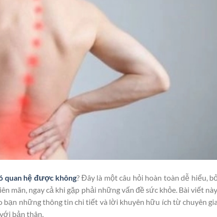
có quan hệ được không
? Đây là một câu hỏi hoàn toàn dễ hiểu, bở
ên mãn, ngay cả khi gặp phải những vấn đề sức khỏe. Bài viết này
ạn những thông tin chi tiết và lời khuyên hữu ích từ chuyên gi
với bản thân.