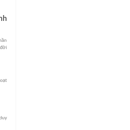
nh
thần
 đời
hoạt
 duy