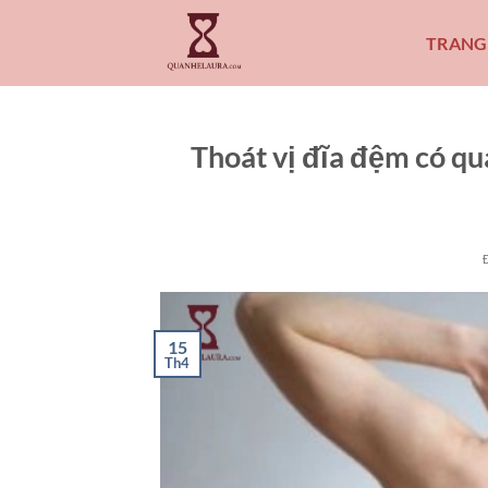
Bỏ
qua
TRANG
nội
dung
Thoát vị đĩa đệm có q
15
Th4