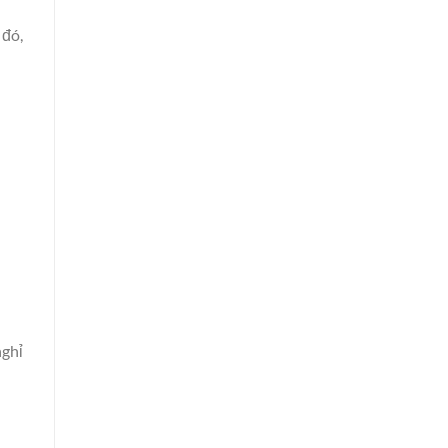
 đó,
nghỉ