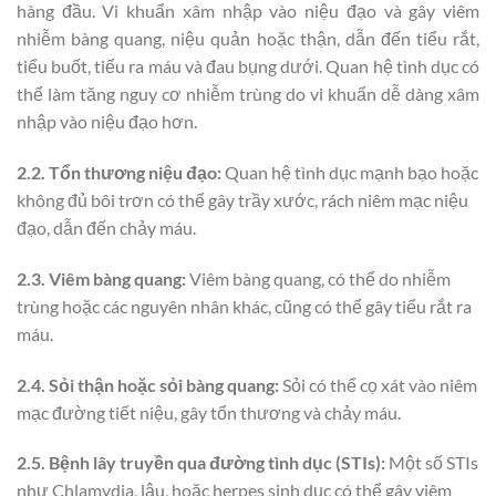
hàng đầu. Vi khuẩn xâm nhập vào niệu đạo và gây viêm
nhiễm bàng quang, niệu quản hoặc thận, dẫn đến tiểu rắt,
tiểu buốt, tiểu ra máu và đau bụng dưới. Quan hệ tình dục có
thể làm tăng nguy cơ nhiễm trùng do vi khuẩn dễ dàng xâm
nhập vào niệu đạo hơn.
2.2. Tổn thương niệu đạo:
Quan hệ tình dục mạnh bạo hoặc
không đủ bôi trơn có thể gây trầy xước, rách niêm mạc niệu
đạo, dẫn đến chảy máu.
2.3. Viêm bàng quang:
Viêm bàng quang, có thể do nhiễm
trùng hoặc các nguyên nhân khác, cũng có thể gây tiểu rắt ra
máu.
2.4. Sỏi thận hoặc sỏi bàng quang:
Sỏi có thể cọ xát vào niêm
mạc đường tiết niệu, gây tổn thương và chảy máu.
2.5. Bệnh lây truyền qua đường tình dục (STIs):
Một số STIs
như Chlamydia, lậu, hoặc herpes sinh dục có thể gây viêm