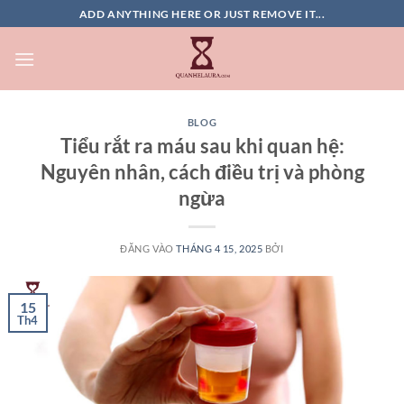
Bỏ
ADD ANYTHING HERE OR JUST REMOVE IT...
qua
nội
dung
BLOG
Tiểu rắt ra máu sau khi quan hệ:
Nguyên nhân, cách điều trị và phòng
ngừa
ĐĂNG VÀO
THÁNG 4 15, 2025
BỞI
15
Th4