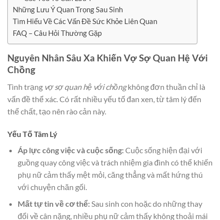
Những Lưu Ý Quan Trọng Sau Sinh
Tìm Hiểu Về Các Vấn Đề Sức Khỏe Liên Quan
FAQ – Câu Hỏi Thường Gặp
Nguyên Nhân Sâu Xa Khiến Vợ Sợ Quan Hệ Với
Chồng
Tình trạng
vợ sợ quan hệ với chồng
không đơn thuần chỉ là
vấn đề thể xác. Có rất nhiều yếu tố đan xen, từ tâm lý đến
thể chất, tạo nên rào cản này.
Yếu Tố Tâm Lý
Áp lực công việc và cuộc sống:
Cuộc sống hiện đại với
guồng quay công việc và trách nhiệm gia đình có thể khiến
phụ nữ cảm thấy mệt mỏi, căng thẳng và mất hứng thú
với chuyện chăn gối.
Mất tự tin về cơ thể:
Sau sinh con hoặc do những thay
đổi về cân nặng, nhiều phụ nữ cảm thấy không thoải mái