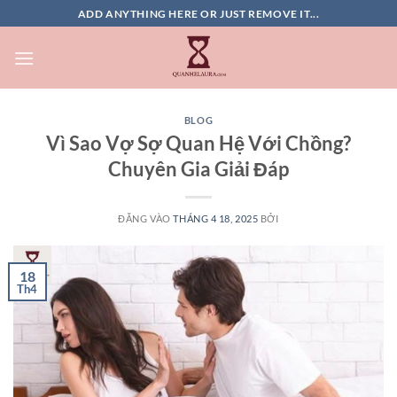
Bỏ
ADD ANYTHING HERE OR JUST REMOVE IT...
qua
nội
dung
BLOG
Vì Sao Vợ Sợ Quan Hệ Với Chồng?
Chuyên Gia Giải Đáp
ĐĂNG VÀO
THÁNG 4 18, 2025
BỞI
18
Th4