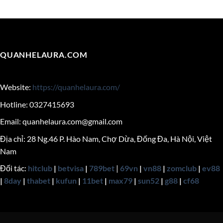
QUANHELAURA.COM
Website:
https://quanhelaura.com/
Hotline: 0327415693
Email:
quanhelaura.com@gmail.com
Địa chỉ: 28 Ng.46 P. Hào Nam, Chợ Dừa, Đống Đa, Hà Nội, Việt
Nam
Đối tác:
hitclub
|
betvisa
|
789bet
|
69vn
|
vn88
|
zomclub
|
ev88
|
8day
|
thabet
|
kufun
|
11bet
|
max79
|
sun52
|
g88
|
cf68