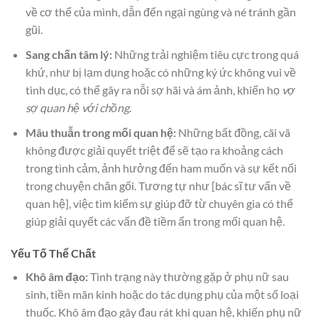
về cơ thể của mình, dẫn đến ngại ngùng và né tránh gần
gũi.
Sang chấn tâm lý:
Những trải nghiệm tiêu cực trong quá
khứ, như bị lạm dụng hoặc có những ký ức không vui về
tình dục, có thể gây ra nỗi sợ hãi và ám ảnh, khiến họ
vợ
sợ quan hệ với chồng
.
Mâu thuẫn trong mối quan hệ:
Những bất đồng, cãi vã
không được giải quyết triệt để sẽ tạo ra khoảng cách
trong tình cảm, ảnh hưởng đến ham muốn và sự kết nối
trong chuyện chăn gối. Tương tự như [bác sĩ tư vấn về
quan hệ], việc tìm kiếm sự giúp đỡ từ chuyên gia có thể
giúp giải quyết các vấn đề tiềm ẩn trong mối quan hệ.
Yếu Tố Thể Chất
Khô âm đạo:
Tình trạng này thường gặp ở phụ nữ sau
sinh, tiền mãn kinh hoặc do tác dụng phụ của một số loại
thuốc. Khô âm đạo gây đau rát khi quan hệ, khiến phụ nữ