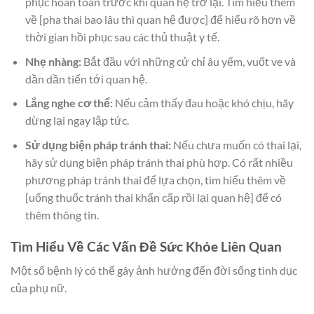
phục hoàn toàn trước khi quan hệ trở lại. Tìm hiểu thêm
về [pha thai bao lâu thì quan hệ được] để hiểu rõ hơn về
thời gian hồi phục sau các thủ thuật y tế.
Nhẹ nhàng:
Bắt đầu với những cử chỉ âu yếm, vuốt ve và
dần dần tiến tới quan hệ.
Lắng nghe cơ thể:
Nếu cảm thấy đau hoặc khó chịu, hãy
dừng lại ngay lập tức.
Sử dụng biện pháp tránh thai:
Nếu chưa muốn có thai lại,
hãy sử dụng biện pháp tránh thai phù hợp. Có rất nhiều
phương pháp tránh thai để lựa chọn, tìm hiểu thêm về
[uống thuốc tránh thai khẩn cấp rồi lại quan hệ] để có
thêm thông tin.
Tìm Hiểu Về Các Vấn Đề Sức Khỏe Liên Quan
Một số bệnh lý có thể gây ảnh hưởng đến đời sống tình dục
của phụ nữ.