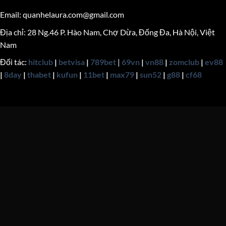
Email:
quanhelaura.com@gmail.com
Địa chỉ: 28 Ng.46 P. Hào Nam, Chợ Dừa, Đống Đa, Hà Nội, Việt
Nam
Đối tác:
hitclub
|
betvisa
|
789bet
|
69vn
|
vn88
|
zomclub
|
ev88
|
8day
|
thabet
|
kufun
|
11bet
|
max79
|
sun52
|
g88
|
cf68