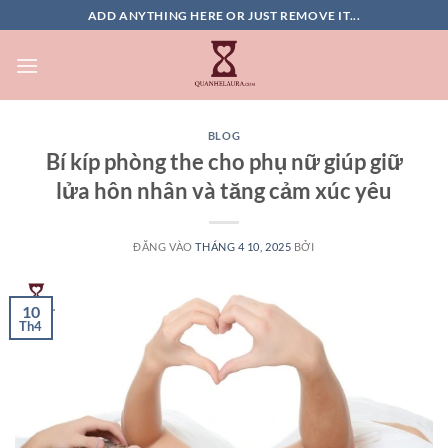
Bỏ
ADD ANYTHING HERE OR JUST REMOVE IT...
qua
nội
dung
BLOG
Bí kíp phòng the cho phụ nữ giúp giữ
lửa hôn nhân và tăng cảm xúc yêu
ĐĂNG VÀO
THÁNG 4 10, 2025
BỞI
10
Th4