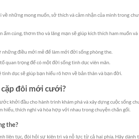
ời về những mong muốn, sở thích và cảm nhận của mình trong ch
 ấm cúng, thơm tho và lãng mạn sẽ giúp kích thích ham muốn và
 những điều mới mẻ để làm mới đời sống phòng the.
 tố quan trọng để có một đời sống tình dục viên mãn.
ề tình dục sẽ giúp bạn hiểu rõ hơn về bản thân và bạn đời.
c cặp đôi mới cưới?
 bước khởi đầu cho hành trình khám phá và xây dựng cuộc sống ch
m hiểu, thích nghi và hòa hợp với nhau trong chuyện chăn gối.
ng the?
h liên tục, đòi hỏi sự kiên trì và nỗ lực từ cả hai phía. Hãy dành 