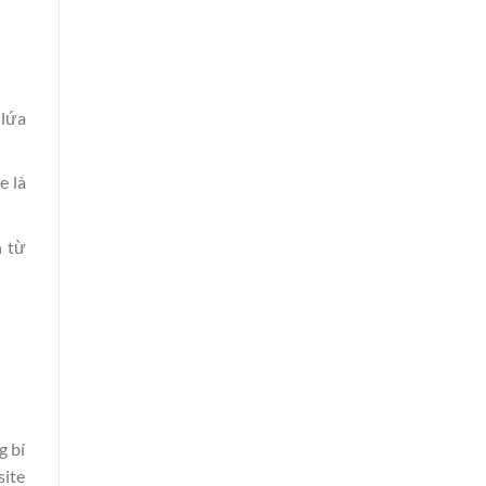
 lứa
e là
n từ
g bí
ite