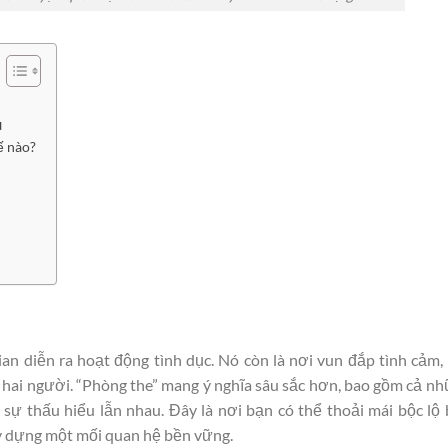
u
ế nào?
an diễn ra hoạt động tình dục. Nó còn là nơi vun đắp tình cảm,
a hai người. “Phòng the” mang ý nghĩa sâu sắc hơn, bao gồm cả n
 sự thấu hiểu lẫn nhau. Đây là nơi bạn có thể thoải mái bộc lộ
ây dựng một mối quan hệ bền vững.