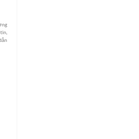
ường
tin,
 dẫn