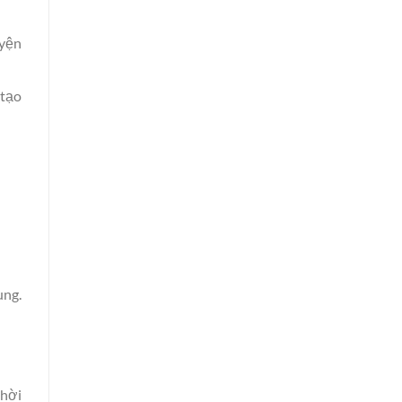
uyện
 tạo
ung.
thời