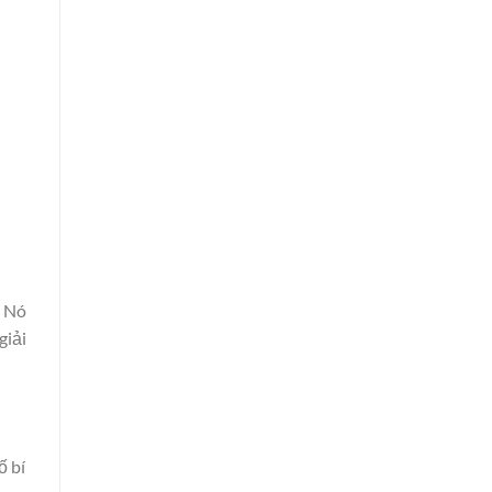
. Nó
giải
ố bí