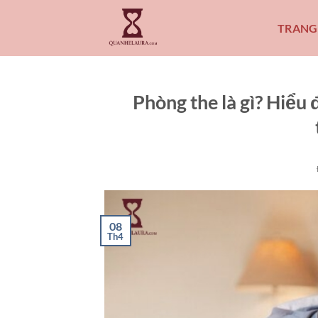
Bỏ
qua
TRANG
nội
dung
Phòng the là gì? Hiểu
08
Th4