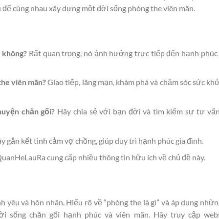
au để cùng nhau xây dựng một đời sống phòng the viên mãn.
u không?
Rất quan trọng, nó ảnh hưởng trực tiếp đến hạnh phúc
the viên mãn?
Giao tiếp, lãng mạn, khám phá và chăm sóc sức khỏ
huyện chăn gối?
Hãy chia sẻ với bạn đời và tìm kiếm sự tư vấ
ây gắn kết tình cảm vợ chồng, giúp duy trì hạnh phúc gia đình.
uanHeLauRa cung cấp nhiều thông tin hữu ích về chủ đề này.
h yêu và hôn nhân. Hiểu rõ về “phòng the là gì” và áp dụng nhữn
ời sống chăn gối hạnh phúc và viên mãn. Hãy truy cập webs