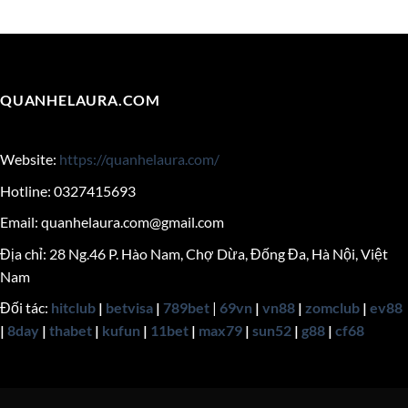
QUANHELAURA.COM
Website:
https://quanhelaura.com/
Hotline: 0327415693
Email:
quanhelaura.com@gmail.com
Địa chỉ: 28 Ng.46 P. Hào Nam, Chợ Dừa, Đống Đa, Hà Nội, Việt
Nam
Đối tác:
hitclub
|
betvisa
|
789bet
|
69vn
|
vn88
|
zomclub
|
ev88
|
8day
|
thabet
|
kufun
|
11bet
|
max79
|
sun52
|
g88
|
cf68