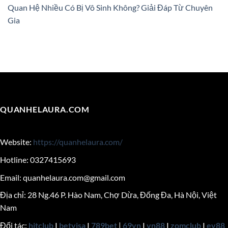
Quan Hệ Nhiều Có Bị Vô Sinh Không? Giải Đáp Từ Chuyên
Gia
QUANHELAURA.COM
Website:
https://quanhelaura.com/
Hotline: 0327415693
Email:
quanhelaura.com@gmail.com
Địa chỉ: 28 Ng.46 P. Hào Nam, Chợ Dừa, Đống Đa, Hà Nội, Việt
Nam
Đối tác:
hitclub
|
betvisa
|
789bet
|
69vn
|
vn88
|
zomclub
|
ev88