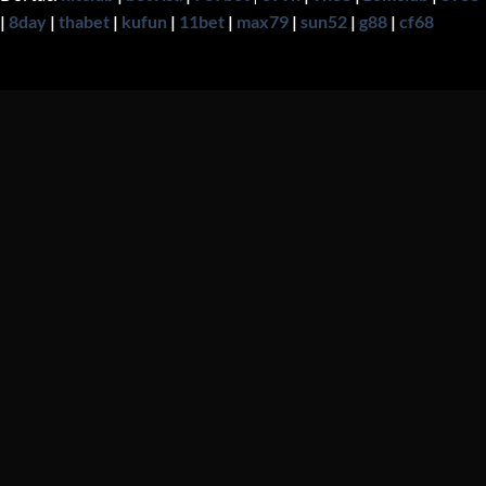
|
8day
|
thabet
|
kufun
|
11bet
|
max79
|
sun52
|
g88
|
cf68