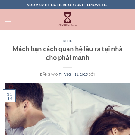
Bỏ
ADD ANYTHING HERE OR JUST REMOVE IT...
qua
nội
dung
BLOG
Mách bạn cách quan hệ lâu ra tại nhà
cho phái mạnh
ĐĂNG VÀO
THÁNG 4 11, 2025
BỞI
11
Th4