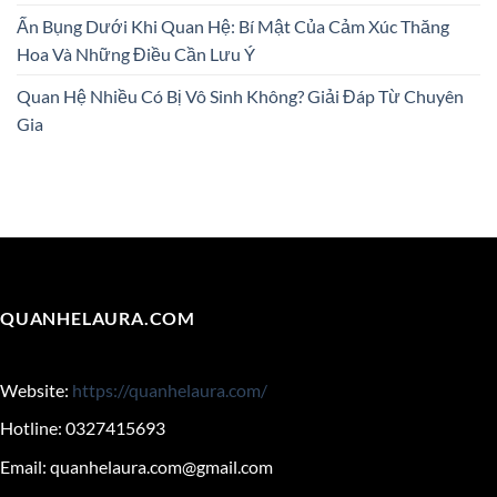
Ấn Bụng Dưới Khi Quan Hệ: Bí Mật Của Cảm Xúc Thăng
Hoa Và Những Điều Cần Lưu Ý
Quan Hệ Nhiều Có Bị Vô Sinh Không? Giải Đáp Từ Chuyên
Gia
QUANHELAURA.COM
Website:
https://quanhelaura.com/
Hotline: 0327415693
Email:
quanhelaura.com@gmail.com