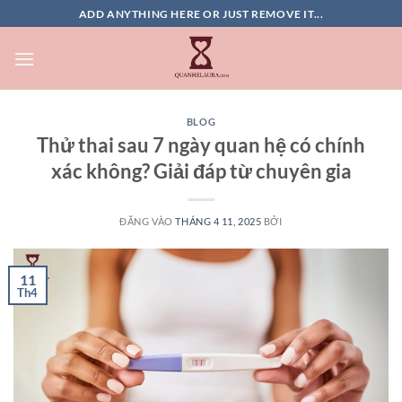
Bỏ
ADD ANYTHING HERE OR JUST REMOVE IT...
qua
nội
dung
BLOG
Thử thai sau 7 ngày quan hệ có chính
xác không? Giải đáp từ chuyên gia
ĐĂNG VÀO
THÁNG 4 11, 2025
BỞI
11
Th4