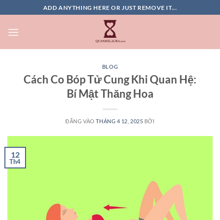
Bỏ
ADD ANYTHING HERE OR JUST REMOVE IT...
qua
nội
dung
BLOG
Cách Co Bóp Tử Cung Khi Quan Hệ:
Bí Mật Thăng Hoa
ĐĂNG VÀO
THÁNG 4 12, 2025
BỞI
12
Th4