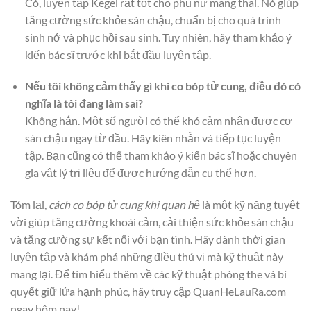
Có, luyện tập Kegel rất tốt cho phụ nữ mang thai. Nó giúp
tăng cường sức khỏe sàn chậu, chuẩn bị cho quá trình
sinh nở và phục hồi sau sinh. Tuy nhiên, hãy tham khảo ý
kiến bác sĩ trước khi bắt đầu luyện tập.
Nếu tôi không cảm thấy gì khi co bóp tử cung, điều đó có
nghĩa là tôi đang làm sai?
Không hẳn. Một số người có thể khó cảm nhận được cơ
sàn chậu ngay từ đầu. Hãy kiên nhẫn và tiếp tục luyện
tập. Bạn cũng có thể tham khảo ý kiến bác sĩ hoặc chuyên
gia vật lý trị liệu để được hướng dẫn cụ thể hơn.
Tóm lại,
cách co bóp tử cung khi quan hệ
là một kỹ năng tuyệt
vời giúp tăng cường khoái cảm, cải thiện sức khỏe sàn chậu
và tăng cường sự kết nối với bạn tình. Hãy dành thời gian
luyện tập và khám phá những điều thú vị mà kỹ thuật này
mang lại. Để tìm hiểu thêm về các kỹ thuật phòng the và bí
quyết giữ lửa hạnh phúc, hãy truy cập QuanHeLauRa.com
ngay hôm nay!