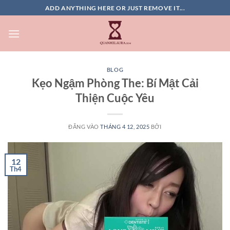
Bỏ
ADD ANYTHING HERE OR JUST REMOVE IT...
qua
nội
dung
BLOG
Kẹo Ngậm Phòng The: Bí Mật Cải
Thiện Cuộc Yêu
ĐĂNG VÀO
THÁNG 4 12, 2025
BỞI
12
Th4