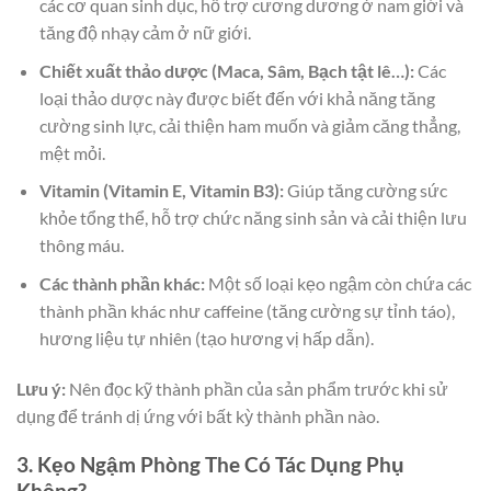
các cơ quan sinh dục, hỗ trợ cương dương ở nam giới và
tăng độ nhạy cảm ở nữ giới.
Chiết xuất thảo dược (Maca, Sâm, Bạch tật lê…):
Các
loại thảo dược này được biết đến với khả năng tăng
cường sinh lực, cải thiện ham muốn và giảm căng thẳng,
mệt mỏi.
Vitamin (Vitamin E, Vitamin B3):
Giúp tăng cường sức
khỏe tổng thể, hỗ trợ chức năng sinh sản và cải thiện lưu
thông máu.
Các thành phần khác:
Một số loại kẹo ngậm còn chứa các
thành phần khác như caffeine (tăng cường sự tỉnh táo),
hương liệu tự nhiên (tạo hương vị hấp dẫn).
Lưu ý:
Nên đọc kỹ thành phần của sản phẩm trước khi sử
dụng để tránh dị ứng với bất kỳ thành phần nào.
3. Kẹo Ngậm Phòng The Có Tác Dụng Phụ
Không?