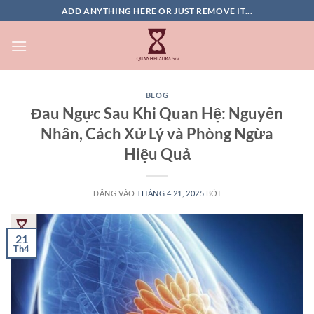
Bỏ
ADD ANYTHING HERE OR JUST REMOVE IT...
qua
nội
dung
BLOG
Đau Ngực Sau Khi Quan Hệ: Nguyên
Nhân, Cách Xử Lý và Phòng Ngừa
Hiệu Quả
ĐĂNG VÀO
THÁNG 4 21, 2025
BỞI
21
Th4