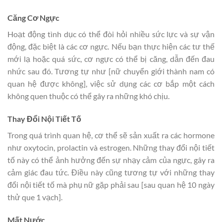
Căng Cơ Ngực
Hoạt động tình dục có thể đòi hỏi nhiều sức lực và sự vận
động, đặc biệt là các cơ ngực. Nếu bạn thực hiện các tư thế
mới lạ hoặc quá sức, cơ ngực có thể bị căng, dẫn đến đau
nhức sau đó. Tương tự như [nữ chuyển giới thành nam có
quan hệ được không], việc sử dụng các cơ bắp một cách
không quen thuộc có thể gây ra những khó chịu.
Thay Đổi Nội Tiết Tố
Trong quá trình quan hệ, cơ thể sẽ sản xuất ra các hormone
như oxytocin, prolactin và estrogen. Những thay đổi nội tiết
tố này có thể ảnh hưởng đến sự nhạy cảm của ngực, gây ra
cảm giác đau tức. Điều này cũng tương tự với những thay
đổi nội tiết tố mà phụ nữ gặp phải sau [sau quan hệ 10 ngày
thử que 1 vạch].
Mất Nước