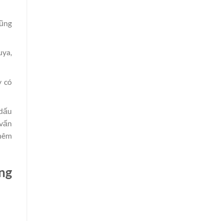
cũng
uya,
y có
 dấu
 vấn
thêm
ng