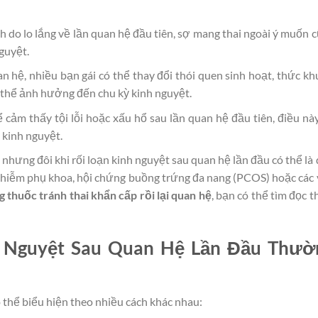
 do lo lắng về lần quan hệ đầu tiên, sợ mang thai ngoài ý muốn 
guyệt.
n hệ, nhiều bạn gái có thể thay đổi thói quen sinh hoạt, thức kh
 thể ảnh hưởng đến chu kỳ kinh nguyệt.
cảm thấy tội lỗi hoặc xấu hổ sau lần quan hệ đầu tiên, điều nà
n kinh nguyệt.
nhưng đôi khi rối loạn kinh nguyệt sau quan hệ lần đầu có thể là
nhiễm phụ khoa, hội chứng buồng trứng đa nang (PCOS) hoặc các
 thuốc tránh thai khẩn cấp rồi lại quan hệ
, bạn có thể tìm đọc 
h Nguyệt Sau Quan Hệ Lần Đầu Thườ
 thể biểu hiện theo nhiều cách khác nhau: