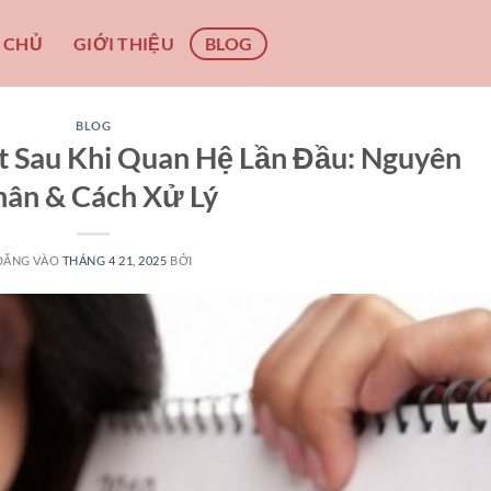
 CHỦ
GIỚI THIỆU
BLOG
BLOG
t Sau Khi Quan Hệ Lần Đầu: Nguyên
ân & Cách Xử Lý
ĐĂNG VÀO
THÁNG 4 21, 2025
BỞI