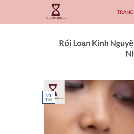
Bỏ
qua
TRANG
nội
dung
Rối Loạn Kinh Nguyệ
Nh
21
Th4