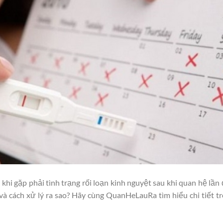
khi gặp phải tình trạng r
ối loạn kinh nguyệt sau khi quan hệ lần
và cách xử lý ra sao? Hãy cùng QuanHeLauRa tìm hiểu chi tiết t